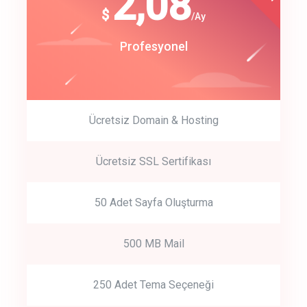
180
2,08
$
$
/year
/Ay
track energy costs
Start Up
Profesyonel
predictive dialing
Ücretsiz Domain & Hosting
Get Started
Ücretsiz SSL Sertifikası
Start by trying our service for 30 days free trial no credit card
required.
50 Adet Sayfa Oluşturma
500 MB Mail
250 Adet Tema Seçeneği