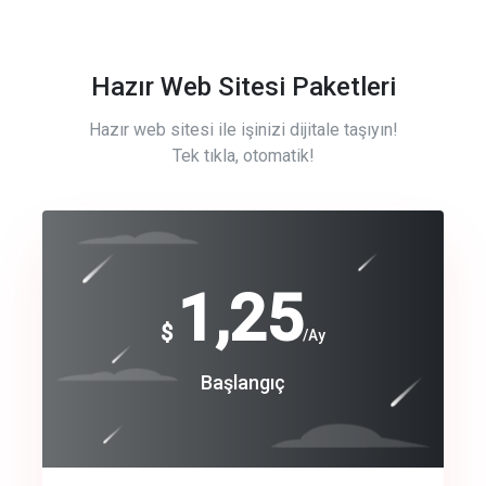
Hazır Web Sitesi Paketleri
Hazır web sitesi ile işinizi dijitale taşıyın!
Tek tıkla, otomatik!
Free
1,25
$
/Ay
Basic
Başlangıç