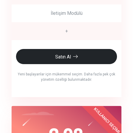
İletişim Modülü
+
Satın Al
Yeni başlayanlar için mükemmel seçim. Daha fazla pek çok
yönetim özelliği bulunmaktadır.
crm auto cync
KULLANICI SEÇİMİ
Best Choice
click to call back