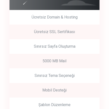
Ücretsiz Domain & Hosting
Get Started
Ücretsiz SSL Sertifikası
Start by trying our service for 30 days free trial no credit card
required.
Sınırsız Sayfa Oluşturma
5000 MB Mail
Sınırsız Tema Seçeneği
Mobil Desteği
Şablon Düzenleme