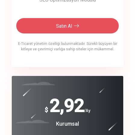
Satın Al
E-Ticaret yönetim özelliği bulunmaktadır. Sürekli büyüyen bir
kitleye ve çevrimiçi varlığa sahip siteler için mükemmel.
crm auto cync
click to call back
240
2,92
$
$
/year
/Ay
track energy costs
Coroprate
Kurumsal
predictive dialing